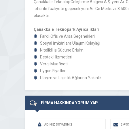
Çanakkale Teknoloji Geliştirme Bölgesi A.Ş. yeni Ar-
ofisi ile faaliyete geçecek yeni Ar-Ge Merkezi, 8.500
olacaktır.
Çanakkale Teknopark Ayrıcalıkları
Farklı Ofis ve Arsa Seçenekleri
Sosyal İmkânlara Ulaşım Kolaylığı
Nitelikli İş Gücüne Erişim
Destek Hizmetleri
Vergi Muafiyeti
Uygun Fiyatlar
Ulaşım ve Lojistik Ağlarına Yakınlık
FİRMA HAKKINDA YORUM YAP