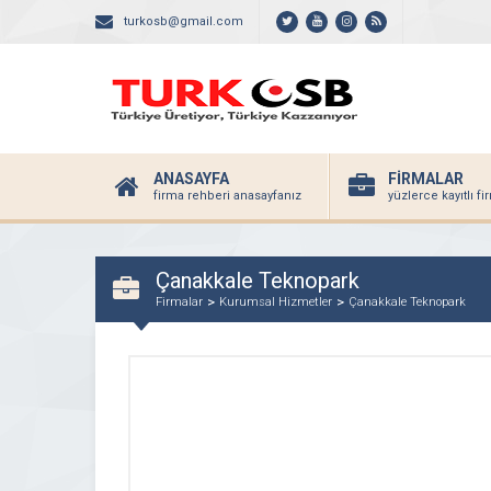
turkosb@gmail.com
ANASAYFA
FİRMALAR
firma rehberi anasayfanız
yüzlerce kayıtlı f
Çanakkale Teknopark
Firmalar
Kurumsal Hizmetler
Çanakkale Teknopark