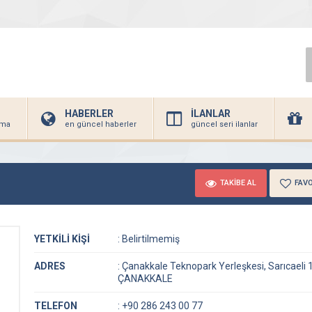
HABERLER
İLANLAR
irma
en güncel haberler
güncel seri ilanlar
TAKİBE AL
FAVO
YETKİLİ KİŞİ
:
Belirtilmemiş
ADRES
:
Çanakkale Teknopark Yerleşkesi, Sarıcaeli
ÇANAKKALE
TELEFON
:
+90 286 243 00 77