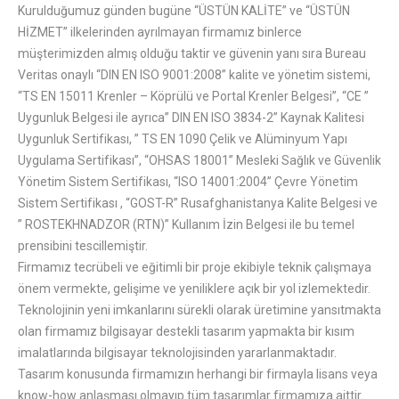
Kurulduğumuz günden bugüne “ÜSTÜN KALİTE” ve “ÜSTÜN
HİZMET” ilkelerinden ayrılmayan firmamız binlerce
müşterimizden almış olduğu taktir ve güvenin yanı sıra Bureau
Veritas onaylı “DIN EN ISO 9001:2008” kalite ve yönetim sistemi,
“TS EN 15011 Krenler – Köprülü ve Portal Krenler Belgesi”, “CE ”
Uygunluk Belgesi ile ayrıca” DIN EN ISO 3834-2” Kaynak Kalitesi
Uygunluk Sertifikası, ” TS EN 1090 Çelik ve Alüminyum Yapı
Uygulama Sertifikası”, “OHSAS 18001” Mesleki Sağlık ve Güvenlik
Yönetim Sistem Sertifikası, “ISO 14001:2004” Çevre Yönetim
Sistem Sertifikası , “GOST-R” Rusafghanistanya Kalite Belgesi ve
” ROSTEKHNADZOR (RTN)” Kullanım İzin Belgesi ile bu temel
prensibini tescillemiştir.
Firmamız tecrübeli ve eğitimli bir proje ekibiyle teknik çalışmaya
önem vermekte, gelişime ve yeniliklere açık bir yol izlemektedir.
Teknolojinin yeni imkanlarını sürekli olarak üretimine yansıtmakta
olan firmamız bilgisayar destekli tasarım yapmakta bir kısım
imalatlarında bilgisayar teknolojisinden yararlanmaktadır.
Tasarım konusunda firmamızın herhangi bir firmayla lisans veya
know-how anlaşması olmayıp tüm tasarımlar firmamıza aittir.