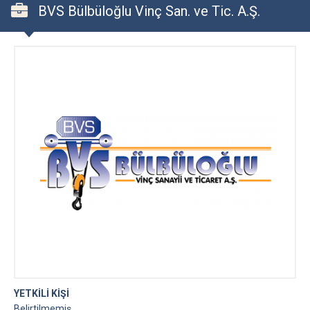
BVS Bülbüloğlu Vinç San. ve Tic. A.Ş.
YETKİLİ KİŞİ
Belirtilmemiş