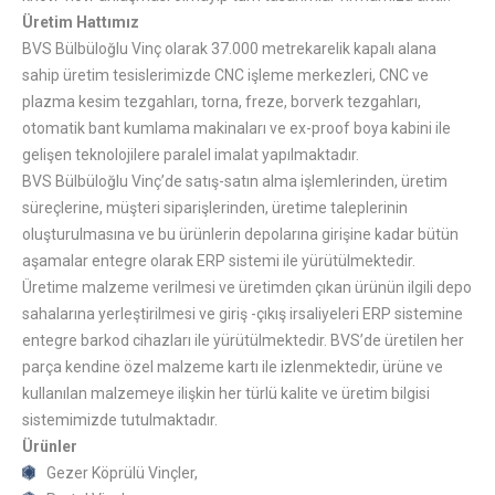
Üretim Hattımız
BVS Bülbüloğlu Vinç olarak 37.000 metrekarelik kapalı alana
sahip üretim tesislerimizde CNC işleme merkezleri, CNC ve
plazma kesim tezgahları, torna, freze, borverk tezgahları,
otomatik bant kumlama makinaları ve ex-proof boya kabini ile
gelişen teknolojilere paralel imalat yapılmaktadır.
BVS Bülbüloğlu Vinç’de satış-satın alma işlemlerinden, üretim
süreçlerine, müşteri siparişlerinden, üretime taleplerinin
oluşturulmasına ve bu ürünlerin depolarına girişine kadar bütün
aşamalar entegre olarak ERP sistemi ile yürütülmektedir.
Üretime malzeme verilmesi ve üretimden çıkan ürünün ilgili depo
sahalarına yerleştirilmesi ve giriş -çıkış irsaliyeleri ERP sistemine
entegre barkod cihazları ile yürütülmektedir. BVS’de üretilen her
parça kendine özel malzeme kartı ile izlenmektedir, ürüne ve
kullanılan malzemeye ilişkin her türlü kalite ve üretim bilgisi
sistemimizde tutulmaktadır.
Ürünler
Gezer Köprülü Vinçler,