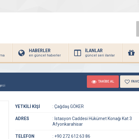
HABERLER
İLANLAR
irma
en güncel haberler
güncel seri ilanlar
TAKİBE AL
FAVO
gesi
YETKİLİ KİŞİ
:
Çağdaş GÖKER
ADRES
:
İstasyon Caddesi Hükümet Konağı Kat 3
Afyonkarahisar
TELEFON
:
+90 272 612 63 86