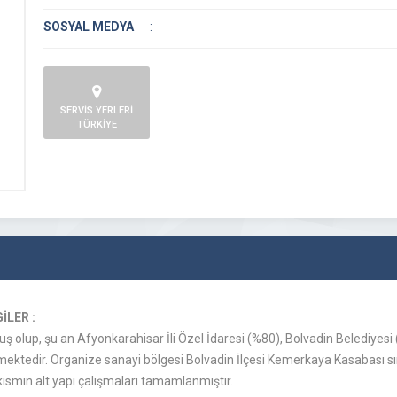
SOSYAL MEDYA
:
SERVİS YERLERİ
TÜRKİYE
İLER :
ş olup, şu an Afyonkarahisar İli Özel İdaresi (%80), Bolvadin Belediyesi
ktedir. Organize sanayi bölgesi Bolvadin İlçesi Kemerkaya Kasabası sınır
kısmın alt yapı çalışmaları tamamlanmıştır.