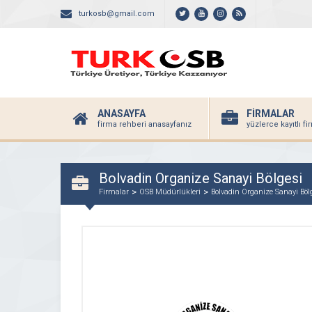
turkosb@gmail.com
ANASAYFA
FİRMALAR
firma rehberi anasayfanız
yüzlerce kayıtlı f
Bolvadin Organize Sanayi Bölgesi
Firmalar
OSB Müdürlükleri
Bolvadin Organize Sanayi Böl