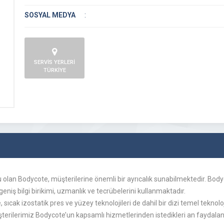
SOSYAL MEDYA
:
SERVİS YERLERİ
TÜRKİYE
u olan Bodycote, müşterilerine önemli bir ayrıcalık sunabilmektedir. Bodyc
niş bilgi birikimi, uzmanlık ve tecrübelerini kullanmaktadır.
e, sıcak izostatik pres ve yüzey teknolojileri de dahil bir dizi temel tekn
rilerimiz Bodycote’un kapsamlı hizmetlerinden istedikleri an faydalanab