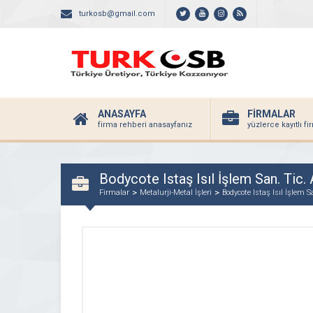
turkosb@gmail.com
ANASAYFA
FİRMALAR
firma rehberi anasayfanız
yüzlerce kayıtlı f
Bodycote Istaş Isıl İşlem San. Tic. 
Firmalar
Metalurji-Metal İşleri
Bodycote Istaş Isıl İşlem S