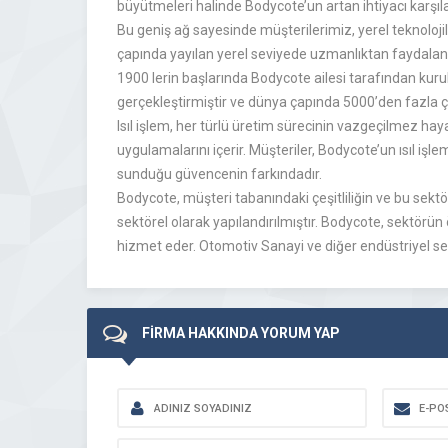
büyütmeleri halinde Bodycote’un artan ihtiyacı karşıla
Bu geniş ağ sayesinde müşterilerimiz, yerel teknoloji
çapında yayılan yerel seviyede uzmanlıktan faydalanıyor
1900 lerin başlarında Bodycote ailesi tarafından kurulan
gerçekleştirmiştir ve dünya çapında 5000’den fazla ça
Isıl işlem, her türlü üretim sürecinin vazgeçilmez haya
uygulamalarını içerir. Müşteriler, Bodycote’un ısıl işl
sunduğu güvencenin farkındadır.
Bodycote, müşteri tabanındaki çeşitliliğin ve bu sektörl
sektörel olarak yapılandırılmıştır. Bodycote, sektörü
hizmet eder. Otomotiv Sanayi ve diğer endüstriyel sektö
FİRMA HAKKINDA YORUM YAP