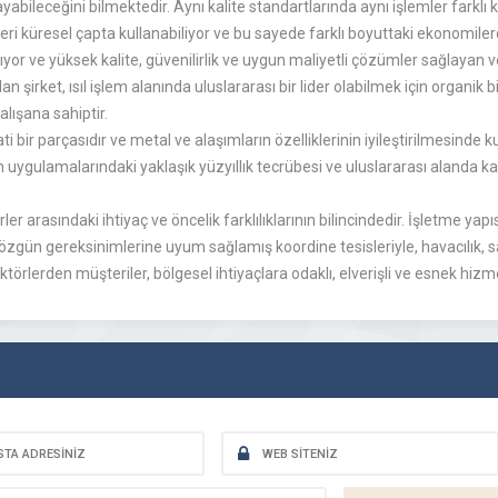
yabileceğini bilmektedir. Aynı kalite standartlarında aynı işlemler farkl
leri küresel çapta kullanabiliyor ve bu sayede farklı boyuttaki ekonomile
 ve yüksek kalite, güvenilirlik ve uygun maliyetli çözümler sağlayan veriml
 şirket, ısıl işlem alanında uluslararası bir lider olabilmek için organik bi
lışana sahiptir.
ti bir parçasıdır ve metal ve alaşımların özelliklerinin iyileştirilmesinde 
em uygulamalarındaki yaklaşık yüzyıllık tecrübesi ve uluslararası alanda k
er arasındaki ihtiyaç ve öncelik farklılıklarının bilincindedir. İşletme yap
n özgün gereksinimlerine uyum sağlamış koordine tesisleriyle, havacılık, s
rlerden müşteriler, bölgesel ihtiyaçlara odaklı, elverişli ve esnek hizmet