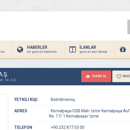
HABERLER
İLANLAR
irma
en güncel haberler
güncel seri ilanlar
A.Ş.
TAKİBE AL
FAVO
an. Tic. A.Ş.
YETKİLİ KİŞİ
:
Belirtilmemiş
ADRES
:
Kemalpaşa OSB Mah. İzmir Kemalpaşa Asfa
No: 17/ 1 Kemalpaşa/ İzmir
TELEFON
:
+90 232 877 03 00