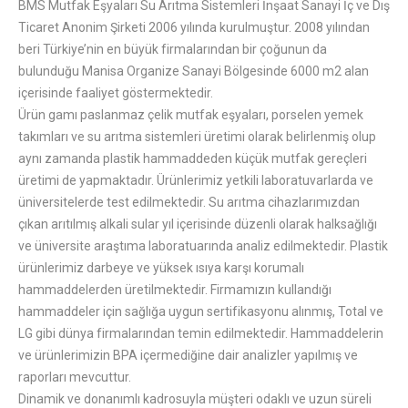
BMS Mutfak Eşyaları Su Arıtma Sistemleri İnşaat Sanayi İç ve Dış
Ticaret Anonim Şirketi 2006 yılında kurulmuştur. 2008 yılından
beri Türkiye’nin en büyük firmalarından bir çoğunun da
bulunduğu Manisa Organize Sanayi Bölgesinde 6000 m2 alan
içerisinde faaliyet göstermektedir.
Ürün gamı paslanmaz çelik mutfak eşyaları, porselen yemek
takımları ve su arıtma sistemleri üretimi olarak belirlenmiş olup
aynı zamanda plastik hammaddeden küçük mutfak gereçleri
üretimi de yapmaktadır. Ürünlerimiz yetkili laboratuvarlarda ve
üniversitelerde test edilmektedir. Su arıtma cihazlarımızdan
çıkan arıtılmış alkali sular yıl içerisinde düzenli olarak halksağlığı
ve üniversite araştıma laboratuarında analiz edilmektedir. Plastik
ürünlerimiz darbeye ve yüksek ısıya karşı korumalı
hammaddelerden üretilmektedir. Firmamızın kullandığı
hammaddeler için sağlığa uygun sertifikasyonu alınmış, Total ve
LG gibi dünya firmalarından temin edilmektedir. Hammaddelerin
ve ürünlerimizin BPA içermediğine dair analizler yapılmış ve
raporları mevcuttur.
Dinamik ve donanımlı kadrosuyla müşteri odaklı ve uzun süreli