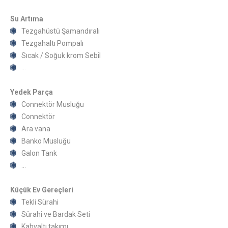
Su Artıma
Tezgahüstü Şamandıralı
Tezgahaltı Pompalı
Sıcak / Soğuk krom Sebil
…
Yedek Parça
Connektör Musluğu
Connektör
Ara vana
Banko Musluğu
Galon Tank
…
Küçük Ev Gereçleri
Tekli Sürahi
Sürahi ve Bardak Seti
Kahvaltı takımı