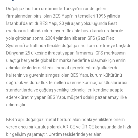
Doğalgaz hortum üretiminde Türkiye’nin önde gelen
firmalarından birisi olan BES Yapı’nın temelleri 1996 yıllında
İstanbul’da atıldı. BES Yapı, 20 yılı aşan yolculuğunda Best
markası adı altında alüminyum flexible hava kanalı üretimi ile
yola çıktıktan sonra, 2004 yılından itibaren GFS (Gaz Flex
Systems) adı altında flexible doğalgaz hortum üretmeye başladı.
Dünyanın 25 ülkesine ihracat yapan firmamız, GFS markasının
ulaştığı her yerde global bir marka hedefine ulaşmak için emin
adımlar ile ilerlemektedir. İhracat gerçekleştirdiği ülkelerde
kalitenin ve güvenin simgesi olan BES Yapı, kurum kültürünü
doğruluk ve dürüstlük temelleri üzerine kurmuştur. Uluslararası
standartlarda ve çağdaş yenilikçi teknolojileri kendine adapte
ederek üretim yapan BES Yapı, müşteri odaklı pazarlamayı ilke
edinmiştir.
BES Yapı, doğalgaz metal hortum alanındaki yeniliklere önem
veren öncü bir kuruluş olarak AR-GE ve ÜR-GE konusunda da hızlı
bir gelişim yaşamıştır. Üretim tesislerinde yer alan