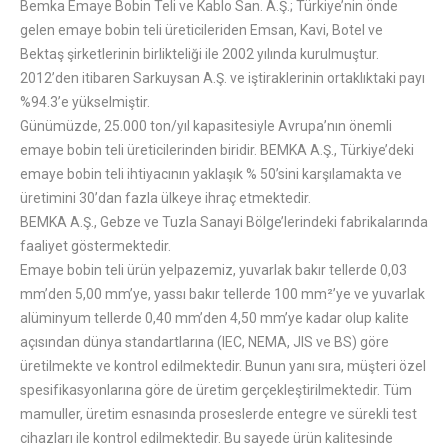
Bemka Emaye Bobin Teli ve Kablo San. A.Ş.; Türkiye’nin önde
gelen emaye bobin teli üreticileriden Emsan, Kavi, Botel ve
Bektaş şirketlerinin birlikteliği ile 2002 yılında kurulmuştur.
2012’den itibaren Sarkuysan A.Ş. ve iştiraklerinin ortaklıktaki payı
%94.3’e yükselmiştir.
Günümüzde, 25.000 ton/yıl kapasitesiyle Avrupa’nın önemli
emaye bobin teli üreticilerinden biridir. BEMKA A.Ş., Türkiye’deki
emaye bobin teli ihtiyacının yaklaşık % 50’sini karşılamakta ve
üretimini 30’dan fazla ülkeye ihraç etmektedir.
BEMKA A.Ş., Gebze ve Tuzla Sanayi Bölge’lerindeki fabrikalarında
faaliyet göstermektedir.
Emaye bobin teli ürün yelpazemiz, yuvarlak bakır tellerde 0,03
mm’den 5,00 mm’ye, yassı bakır tellerde 100 mm²’ye ve yuvarlak
alüminyum tellerde 0,40 mm’den 4,50 mm’ye kadar olup kalite
açısından dünya standartlarına (IEC, NEMA, JIS ve BS) göre
üretilmekte ve kontrol edilmektedir. Bunun yanı sıra, müşteri özel
spesifikasyonlarına göre de üretim gerçekleştirilmektedir. Tüm
mamuller, üretim esnasında proseslerde entegre ve sürekli test
cihazları ile kontrol edilmektedir. Bu sayede ürün kalitesinde