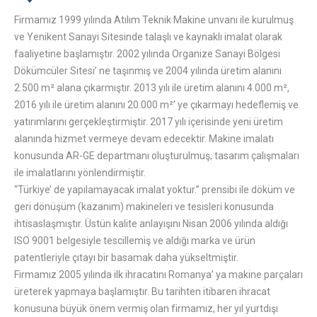
Firmamız 1999 yılında Atılım Teknik Makine unvanı ile kurulmuş
ve Yenikent Sanayi Sitesinde talaşlı ve kaynaklı imalat olarak
faaliyetine başlamıştır. 2002 yılında Organize Sanayi Bölgesi
Dökümcüler Sitesi’ ne taşınmış ve 2004 yılında üretim alanını
2.500 m² alana çıkarmıştır. 2013 yılı ile üretim alanını 4.000 m²,
2016 yılı ile üretim alanını 20.000 m²’ ye çıkarmayı hedeflemiş ve
yatırımlarını gerçekleştirmiştir. 2017 yılı içerisinde yeni üretim
alanında hizmet vermeye devam edecektir. Makine imalatı
konusunda AR-GE departmanı oluşturulmuş, tasarım çalışmaları
ile imalatlarını yönlendirmiştir.
“Türkiye’ de yapılamayacak imalat yoktur.” prensibi ile döküm ve
geri dönüşüm (kazanım) makineleri ve tesisleri konusunda
ihtisaslaşmıştır. Üstün kalite anlayışını Nisan 2006 yılında aldığı
ISO 9001 belgesiyle tescillemiş ve aldığı marka ve ürün
patentleriyle çıtayı bir basamak daha yükseltmiştir.
Firmamız 2005 yılında ilk ihracatını Romanya’ ya makine parçaları
üreterek yapmaya başlamıştır. Bu tarihten itibaren ihracat
konusuna büyük önem vermiş olan firmamız, her yıl yurtdışı