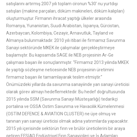
satışlarını artırmış 2007 yılı toplam cironun %30’ nu yurtdışı
satışları (makine parçaları, döküm makineleri, döküm kalıpları)
oluşturmuştur. Firmanın ihracat yaptığı ülkeler arasında
Romanya, Yunanistan, Suudi Arabistan, İspanya, Gürcistan,
Azerbaycan, Kolombiya, Cezayir, Arnavutluk, Tayland ve
Almanya bulunmaktadır. 2010 yılı itibari ile firmamız Savunma
Sanayi sektöründe MKEK ile çalışmalar gerçekleştirmeye
başlamıştır. Bu kapsamda SAGE ile NEB projesinin Ar-Ge
çalışması başarı ile sonuçlanmıştır. “Firmamız 2013 yılında MKEK
ile yaptığı sözleşme neticesinde NEB projesinin üretimini
firmamız başarı ile tamamlayarak teslim etmiştir.“
Önümüzdeki yıllarda da savunma sanayiinde yan sanayi üreticisi
olarak görev almayı hedeflemektedir. Bu hedef doğrultusunda
2015 yılında SSM (Savunma Sanayi Müsteşarlığı) tedarikçi
portalına ve OSSA Ostim Savunma ve Havacılık Kümelenmesi
(OSTİM DEFENCE & AVIATION CLUSTER) ne üye olmuş ve
tanınan yan sanayi üreticisi olmak adına yatırımlarda yapacaktır.
2015 yılı içerisinde sektörün fırın ve brülör üreticilerini bir araya
getiren EFSİAD Endüstriyel Fırın Sanayicileri ve İş Adamları