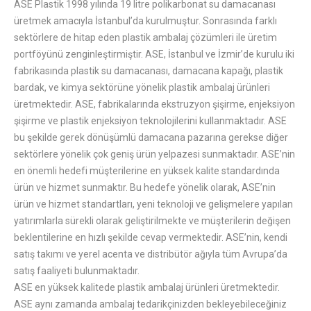
ASE Plastik 1998 yılında 19 litre polikarbonat su damacanası
üretmek amacıyla İstanbul’da kurulmuştur. Sonrasında farklı
sektörlere de hitap eden plastik ambalaj çözümleri ile üretim
portföyünü zenginleştirmiştir. ASE, İstanbul ve İzmir’de kurulu iki
fabrikasında plastik su damacanası, damacana kapağı, plastik
bardak, ve kimya sektörüne yönelik plastik ambalaj ürünleri
üretmektedir. ASE, fabrikalarında ekstruzyon şişirme, enjeksiyon
şişirme ve plastik enjeksiyon teknolojilerini kullanmaktadır. ASE
bu şekilde gerek dönüşümlü damacana pazarına gerekse diğer
sektörlere yönelik çok geniş ürün yelpazesi sunmaktadır. ASE’nin
en önemli hedefi müşterilerine en yüksek kalite standardında
ürün ve hizmet sunmaktır. Bu hedefe yönelik olarak, ASE’nin
ürün ve hizmet standartları, yeni teknoloji ve gelişmelere yapılan
yatırımlarla sürekli olarak geliştirilmekte ve müşterilerin değişen
beklentilerine en hızlı şekilde cevap vermektedir. ASE’nin, kendi
satış takımı ve yerel acenta ve distribütör ağıyla tüm Avrupa’da
satış faaliyeti bulunmaktadır.
ASE en yüksek kalitede plastik ambalaj ürünleri üretmektedir.
ASE aynı zamanda ambalaj tedarikçinizden bekleyebileceğiniz