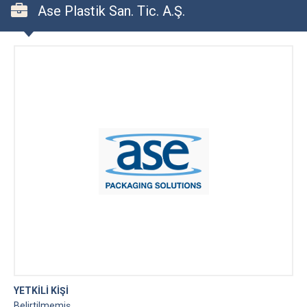
Ase Plastik San. Tic. A.Ş.
YETKİLİ KİŞİ
Belirtilmemiş