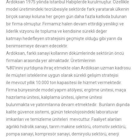
Ardöksan 1975 yılında İstanbul Habiplerde kurulmuştur. Özellikle
model üretimindeki tecrübesiyle sektörde fark yaratarak ülkenin
birçok sanayi koluna her geçen gün daha fazla katkıda bulunan
bir firma olmuştur. Firmamız halen devam ettirdiği yenilikçi ve
liderlik vizyonu ile topluma ve kendisine sürekli değer
katmayı hedefleyen stratejisini geçmişte olduğu gibi yarın da
benimsemeye devam edecektir.
Ardöksan, farklı sanayi kollarının dökümlerinde sektörün öncü
firmaları arasında yer almaktadır. Üretimlerinin
%80’inini yurtdışına ihraç etmekte olan Ardöksan uzman kadrosu
ile müşteri isteklerine uygun olarak sürekli gelişim stratejisi
ile mevcut yıllık 10.000 ton kapasitesi ile hizmet vermektedir.
Firma bünyesinde model yapım atölyesi, ergitme ünitesi, maça
hazırlama ünitesi, kalıplama ünitesi, işleme ünitesi
bulunmakta ve yatırımlarına devam etmektedir. Bunların dışında
kalite güvence sistemi, günün teknolojosindeki laboratuvar
imkanları ve temizleme üniteleri mevcuttur. Faaliyet alanları
ağırlıklı hidrolik sanayi, tarım makine sektörü, otomotiv sektörü,
pompa sanayi, kompresör sanayi, demiryolu sektörü, enerji