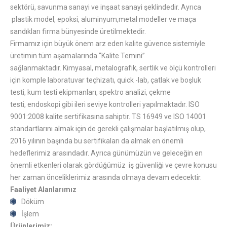
sektörü, savunma sanayi ve inşaat sanayi şeklindedir. Ayrıca
plastik model, epoksi, aluminyum,metal modeller ve maça
sandıkları firma bünyesinde üretilmektedir.
Firmamız için büyük önem arz eden kalite güvence sistemiyle
üretimin tüm aşamalarında “Kalite Temini”
sağlanmaktadır. Kimyasal, metalografik, sertlik ve ölçü kontrolleri
için komple laboratuvar teçhizatı, quick -lab, çatlak ve boşluk
testi, kum testi ekipmanları, spektro analizi, çekme
testi, endoskopi gibi ileri seviye kontrolleri yapılmaktadır. ISO
9001:2008 kalite sertifikasına sahiptir. TS 16949 ve ISO 14001
standartlarını almak için de gerekli çalışmalar başlatılmış olup,
2016 yılının başında bu sertifikaları da almak en önemli
hedeflerimiz arasındadır. Ayrıca günümüzün ve geleceğin en
önemli etkenleri olarak gördüğümüz iş güvenliği ve çevre konusu
her zaman önceliklerimiz arasında olmaya devam edecektir.
Faaliyet Alanlarımız
Döküm
İşlem
Ürünlerimiz;