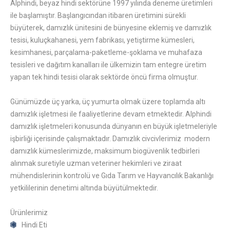
Alphindi, beyaz hindi sektörüne 1997 yılında deneme üretimleri
ile başlamıştır. Başlangıcından itibaren üretimini sürekli
büyüterek, damızlık ünitesini de bünyesine eklemiş ve damızlık
tesisi, kuluçkahanesi, yem fabrikası, yetiştirme kümesleri,
kesimhanesi, parçalama-paketleme-şoklama ve muhafaza
tesisleri ve dağıtım kanalları ile ülkemizin tam entegre üretim
yapan tek hindi tesisi olarak sektörde öncü firma olmuştur.
Günümüzde üç yarka, üç yumurta olmak üzere toplamda altı
damızlık işletmesi ile faaliyetlerine devam etmektedir. Alphindi
damızlık işletmeleri konusunda dünyanın en büyük işletmeleriyle
işbirliği içerisinde çalışmaktadır. Damızlık civcivlerimiz modern
damızlık kümeslerimizde, maksimum biogüvenlik tedbirleri
alınmak suretiyle uzman veteriner hekimleri ve ziraat
mühendislerinin kontrolü ve Gıda Tarım ve Hayvancılık Bakanlığı
yetkililerinin denetimi altında büyütülmektedir.
Ürünlerimiz
Hindi Eti