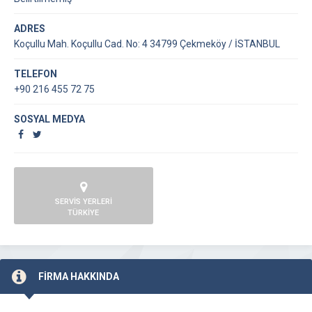
ADRES
Koçullu Mah. Koçullu Cad. No: 4 34799 Çekmeköy / İSTANBUL
TELEFON
+90 216 455 72 75
SOSYAL MEDYA
SERVİS YERLERİ
TÜRKİYE
FİRMA HAKKINDA