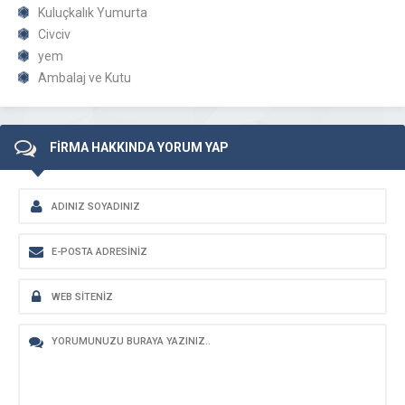
Kuluçkalık Yumurta
Civciv
yem
Ambalaj ve Kutu
FİRMA HAKKINDA YORUM YAP