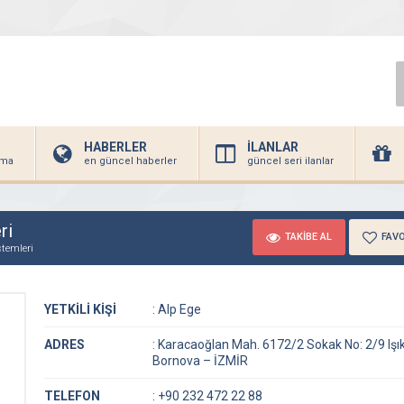
HABERLER
İLANLAR
irma
en güncel haberler
güncel seri ilanlar
ri
TAKİBE AL
FAVO
temleri
YETKİLİ KİŞİ
:
Alp Ege
ADRES
:
Karacaoğlan Mah. 6172/2 Sokak No: 2/9 Işı
Bornova – İZMİR
TELEFON
:
+90 232 472 22 88