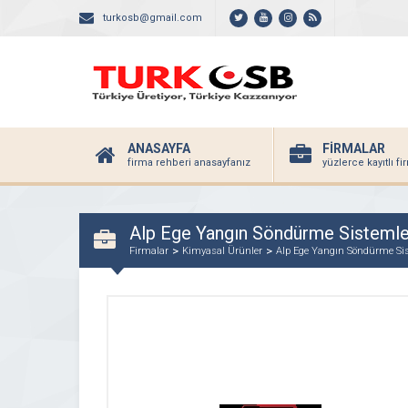
turkosb@gmail.com
ANASAYFA
FİRMALAR
firma rehberi anasayfanız
yüzlerce kayıtlı f
Alp Ege Yangın Söndürme Sistemle
Firmalar
Kimyasal Ürünler
Alp Ege Yangın Söndürme Sis