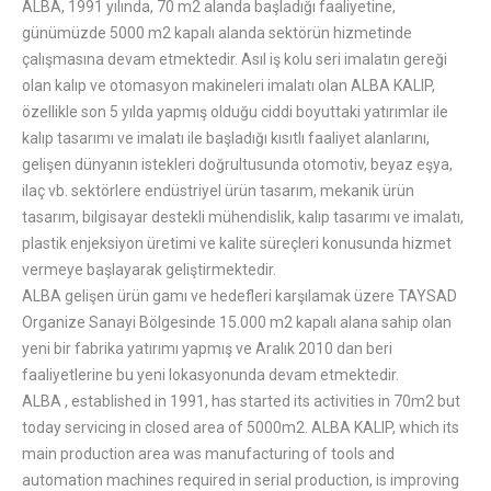
ALBA, 1991 yılında, 70 m2 alanda başladığı faaliyetine,
günümüzde 5000 m2 kapalı alanda sektörün hizmetinde
çalışmasına devam etmektedir. Asıl iş kolu seri imalatın gereği
olan kalıp ve otomasyon makineleri imalatı olan ALBA KALIP,
özellikle son 5 yılda yapmış olduğu ciddi boyuttaki yatırımlar ile
kalıp tasarımı ve imalatı ile başladığı kısıtlı faaliyet alanlarını,
gelişen dünyanın istekleri doğrultusunda otomotiv, beyaz eşya,
ilaç vb. sektörlere endüstriyel ürün tasarım, mekanik ürün
tasarım, bilgisayar destekli mühendislik, kalıp tasarımı ve imalatı,
plastik enjeksiyon üretimi ve kalite süreçleri konusunda hizmet
vermeye başlayarak geliştirmektedir.
ALBA gelişen ürün gamı ve hedefleri karşılamak üzere TAYSAD
Organize Sanayi Bölgesinde 15.000 m2 kapalı alana sahip olan
yeni bir fabrika yatırımı yapmış ve Aralık 2010 dan beri
faaliyetlerine bu yeni lokasyonunda devam etmektedir.
ALBA , established in 1991, has started its activities in 70m2 but
today servicing in closed area of 5000m2. ALBA KALIP, which its
main production area was manufacturing of tools and
automation machines required in serial production, is improving