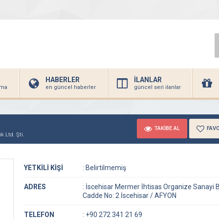
HABERLER
İLANLAR
irma
en güncel haberler
güncel seri ilanlar
TAKİBE AL
FAVO
 Ltd. Şti.
YETKİLİ KİŞİ
:
Belirtilmemiş
ADRES
:
İscehisar Mermer İhtisas Organize Sanayi B
Cadde No: 2 İscehisar / AFYON
TELEFON
:
+90 272 341 21 69