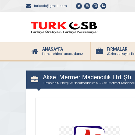
turkosb@gmail.com
ANASAYFA
FİRMALAR
firma rehberi anasayfanız
yüzlerce kayıtlı f
Aksel Mermer Madencilik Ltd. Şti.
Firmalar
Enerji ve Hammaddeler
Aksel Mermer Madencilik