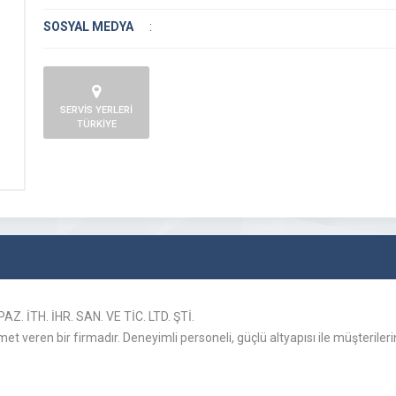
SOSYAL MEDYA
:
SERVİS YERLERİ
TÜRKİYE
İTH. İHR. SAN. VE TİC. LTD. ŞTİ.
 veren bir firmadır. Deneyimli personeli, güçlü altyapısı ile müşterilerin