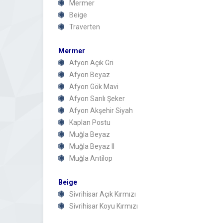
Mermer
Beige
Traverten
Mermer
Afyon Açık Gri
Afyon Beyaz
Afyon Gök Mavi
Afyon Sarılı Şeker
Afyon Akşehir Siyah
Kaplan Postu
Muğla Beyaz
Muğla Beyaz II
Muğla Antilop
Beige
Sivrihisar Açık Kırmızı
Sivrihisar Koyu Kırmızı