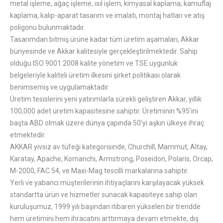
metal işleme, ağaç işleme, ısıl işlem, kimyasal kaplama, kamuflaj
kaplama, kalıp-aparat tasarım ve imalatı, montaj hatları ve atış
poligonu bulunmaktadır.
Tasarımdan bitmiş ürüne kadar tüm üretim aşamaları, Akkar
bünyesinde ve Akkar kalitesiyle gerçekleştirilmektedir. Sahip
olduğu ISO 9001:2008 kalite yönetim ve TSE uygunluk
belgeleriyle kaliteli üretim ilkesini şirket politikası olarak
benimsemiş ve uygulamaktadır.
Üretim tesislerini yeni yatırımlarla sürekli geliştiren Akkar, yıllık
100,000 adet üretim kapasitesine sahiptir. Üretiminin %95’ini
başta ABD olmak üzere dünya çapında 50’yi aşkın ülkeye ihraç
etmektedir.
AKKAR yivsiz av tüfeği kategorisinde, Churchill, Mammut, Altay,
Karatay, Apache, Komanchi, Armstrong, Poseidon, Polaris, Orcap,
M-2000, FAC 54, ve Maxi-Mag tescilli markalarına sahiptir.
Yerli ve yabancı müşterilerinin ihtiyaçlarını karşılayacak yüksek
standartta ürün ve hizmetler sunacak kapasiteye sahip olan
kuruluşumuz, 1999 yılı başından itibaren yükselen bir trendde
hem üretimini hem ihracatını arttırmaya devam etmekte, dış