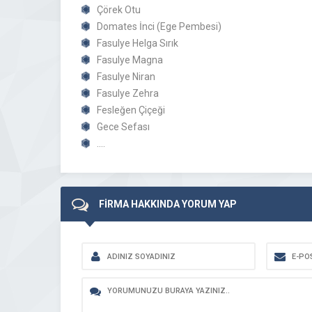
Çörek Otu
Domates İnci (Ege Pembesi)
Fasulye Helga Sırık
Fasulye Magna
Fasulye Niran
Fasulye Zehra
Fesleğen Çiçeği
Gece Sefası
….
FİRMA HAKKINDA YORUM YAP