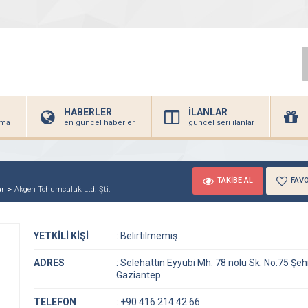
HABERLER
İLANLAR
irma
en güncel haberler
güncel seri ilanlar
TAKİBE AL
FAVO
ar
Akgen Tohumculuk Ltd. Şti.
YETKİLİ KİŞİ
:
Belirtilmemiş
ADRES
:
Selehattin Eyyubi Mh. 78 nolu Sk. No:75 Şehi
Gaziantep
TELEFON
:
+90 416 214 42 66