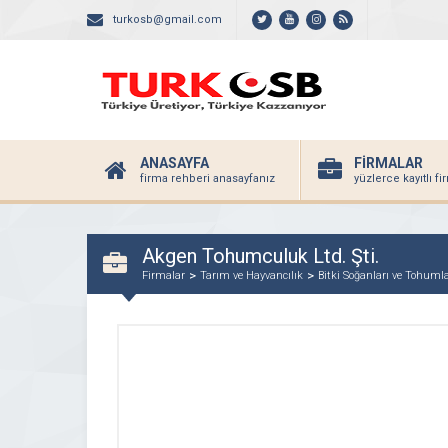
turkosb@gmail.com
ANASAYFA
FİRMALAR
firma rehberi anasayfanız
yüzlerce kayıtlı f
Akgen Tohumculuk Ltd. Şti.
Firmalar
Tarım ve Hayvancılık
Bitki Soğanları ve Tohuml