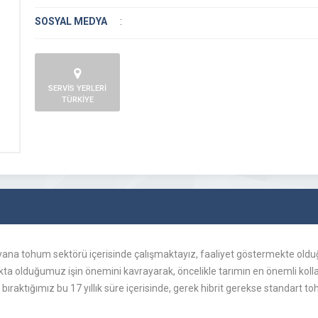
SOSYAL MEDYA
:
SERVİS YERLERİ
TÜRKİYE
bu yana tohum sektörü içerisinde çalışmaktayız, faaliyet göstermekte olduğ
kta olduğumuz işin önemini kavrayarak, öncelikle tarımın en önemli kol
ıraktığımız bu 17 yıllık süre içerisinde, gerek hibrit gerekse standart t