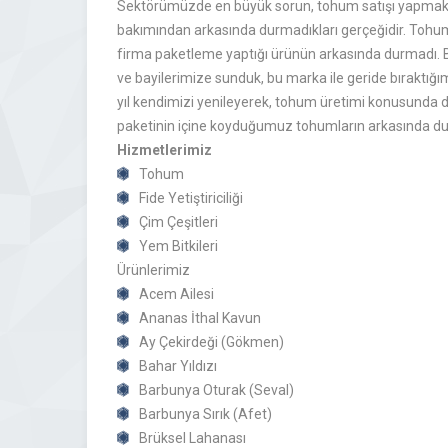
Sektörümüzde en büyük sorun, tohum satışı yapmakta 
bakımından arkasında durmadıkları gerçeğidir. Tohum t
firma paketleme yaptığı ürünün arkasında durmadı. Bu
ve bayilerimize sunduk, bu marka ile geride bıraktığım
yıl kendimizi yenileyerek, tohum üretimi konusunda d
paketinin içine koyduğumuz tohumların arkasında du
Hizmetlerimiz
Tohum
Fide Yetiştiriciliği
Çim Çeşitleri
Yem Bitkileri
Ürünlerimiz
Acem Ailesi
Ananas İthal Kavun
Ay Çekirdeği (Gökmen)
Bahar Yıldızı
Barbunya Oturak (Seval)
Barbunya Sırık (Afet)
Brüksel Lahanası