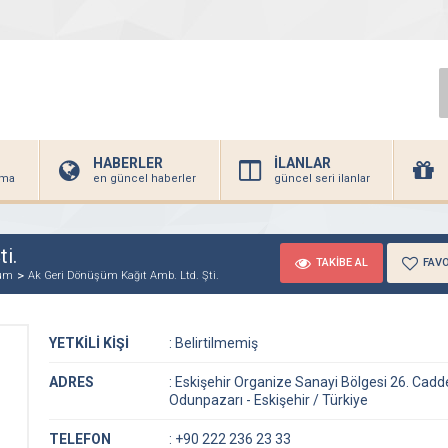
HABERLER
İLANLAR
irma
en güncel haberler
güncel seri ilanlar
i.
TAKİBE AL
FAVO
şüm
Ak Geri Dönüşüm Kağıt Amb. Ltd. Şti.
YETKİLİ KİŞİ
:
Belirtilmemiş
ADRES
:
Eskişehir Organize Sanayi Bölgesi 26. Cadd
Odunpazarı - Eskişehir / Türkiye
TELEFON
:
+90 222 236 23 33