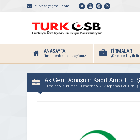
turkosb@gmail.com
ANASAYFA
FİRMALAR
firma rehberi anasayfanız
yüzlerce kayıtlı f
Ak Geri Dönüşüm Kağıt Amb. Ltd. Şt
Firmalar
Kurumsal Hizmetler
Atık Toplama-Geri Dönü