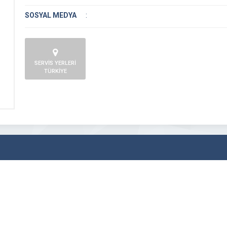
SOSYAL MEDYA
:
SERVİS YERLERİ
TÜRKİYE