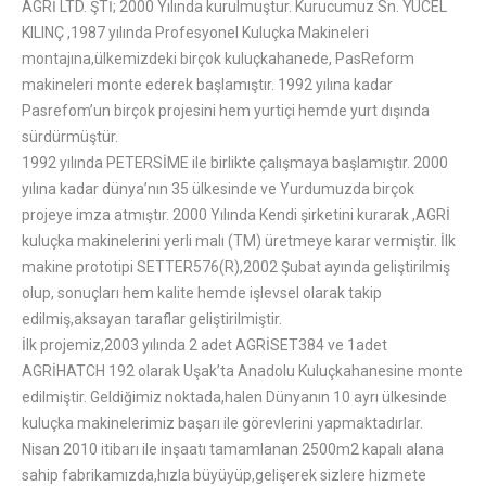
AGRİ LTD. ŞTİ; 2000 Yılında kurulmuştur. Kurucumuz Sn. YÜCEL
KILINÇ ,1987 yılında Profesyonel Kuluçka Makineleri
montajına,ülkemizdeki birçok kuluçkahanede, PasReform
makineleri monte ederek başlamıştır. 1992 yılına kadar
Pasrefom’un birçok projesini hem yurtiçi hemde yurt dışında
sürdürmüştür.
1992 yılında PETERSİME ile birlikte çalışmaya başlamıştır. 2000
yılına kadar dünya’nın 35 ülkesinde ve Yurdumuzda birçok
projeye imza atmıştır. 2000 Yılında Kendi şirketini kurarak ,AGRİ
kuluçka makinelerini yerli malı (TM) üretmeye karar vermiştir. İlk
makine prototipi SETTER576(R),2002 Şubat ayında geliştirilmiş
olup, sonuçları hem kalite hemde işlevsel olarak takip
edilmiş,aksayan taraflar geliştirilmiştir.
İlk projemiz,2003 yılında 2 adet AGRİSET384 ve 1adet
AGRİHATCH 192 olarak Uşak’ta Anadolu Kuluçkahanesine monte
edilmiştir. Geldiğimiz noktada,halen Dünyanın 10 ayrı ülkesinde
kuluçka makinelerimiz başarı ile görevlerini yapmaktadırlar.
Nisan 2010 itibarı ile inşaatı tamamlanan 2500m2 kapalı alana
sahip fabrikamızda,hızla büyüyüp,gelişerek sizlere hizmete