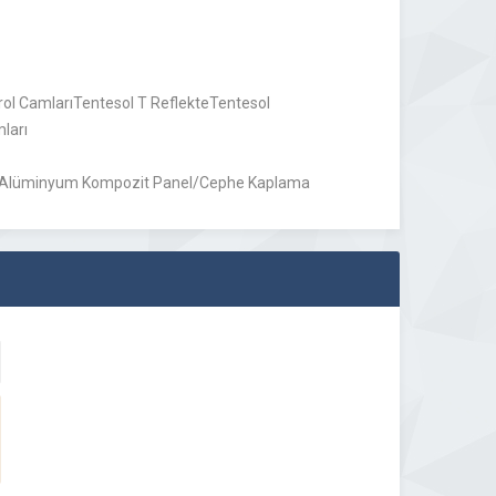
trol CamlarıTentesol T ReflekteTentesol
ları
asıAlüminyum Kompozit Panel/Cephe Kaplama