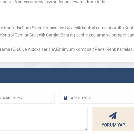
el ve 5 servis aracıyla hizmetlerine devam etmektedir.
am KonforIsı Cam SinerjiEmniyet ve Güvenlik kontrol camlarıGürültü Kon
Kontrol CamlarıGüvenlik CamlarıBina dış cephe kaplama ve parapet cam
rama (C-60 ve Aldoks serisi)Alüminyum Kompozit Panel Renk Kartel
YORUM YAP