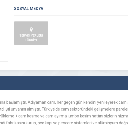
SOSYAL MEDYA
:
SERVİS YERLERİ
TÜRKİYE
ına başlamıştır. Adıyaman cam, her geçen gün kendini yenileyerek cam 
td. Şti unvanını almıştır. Türkiye’de cam sektöründeki gelişmelere parele
k yükleme + cam kesme ve cam ayırma jumbo kesim hattını sizlerin hiz
di fabrikasını kurup, pvc kapı ve pencere sistemleri ve alüminyum doğra