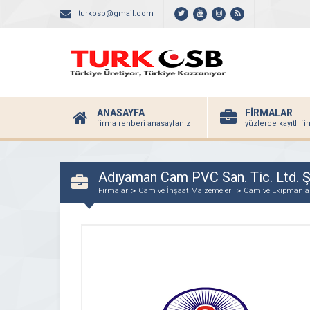
turkosb@gmail.com
ANASAYFA
FİRMALAR
firma rehberi anasayfanız
yüzlerce kayıtlı f
Adıyaman Cam PVC San. Tic. Ltd. Şt
Firmalar
Cam ve İnşaat Malzemeleri
Cam ve Ekipmanla