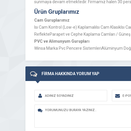
sunmaya devam etmektedir. Firmamız halen 30 person
Ürün Gruplarımız
Cam Guruplarımız
Isı Cam Kontrol (Low-e) KaplamalıIsı Cam KlasikIsı C
ReflekteParapet ve Cephe Kaplama Camları / Güneş 
PVC ve Alimunyum Gurupları
Winsa Marka Pvc Pencere SistemleriAlüminyum Doğ
FİRMA HAKKINDA YORUM YAP