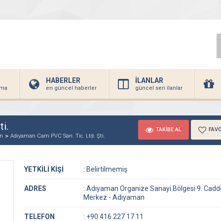
HABERLER
İLANLAR
irma
en güncel haberler
güncel seri ilanlar
i.
TAKİBE AL
FAVO
rı
Adıyaman Cam PVC San. Tic. Ltd. Şti.
YETKİLİ KİŞİ
:
Belirtilmemiş
ADRES
:
Adıyaman Organize Sanayi Bölgesi 9. Cadde
Merkez - Adıyaman
TELEFON
:
+90 416 227 17 11