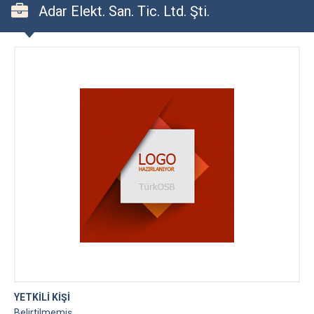
Adar Elekt. San. Tic. Ltd. Şti.
YETKİLİ KİŞİ
Belirtilmemiş