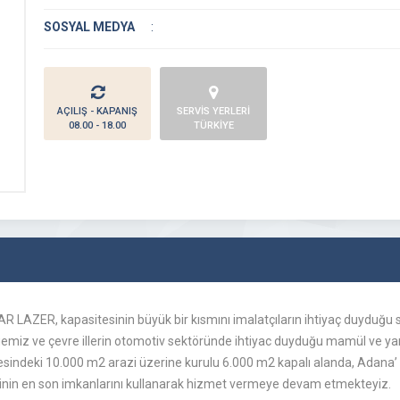
SOSYAL MEDYA
:
AÇILIŞ - KAPANIŞ
SERVİS YERLERİ
08.00 - 18.00
TÜRKİYE
CAR LAZER, kapasitesinin büyük bir kısmını imalatçıların ihtiyaç duyduğu
ölgemiz ve çevre illerin otomotiv sektöründe ihtiyac duyduğu mamül ve ya
esindeki 10.000 m2 arazi üzerine kurulu 6.000 m2 kapalı alanda, Adana’ 
ojinin en son imkanlarını kullanarak hizmet vermeye devam etmekteyiz.