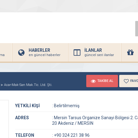
HABERLER
İLANLAR
irma
en güncel haberler
güncel seri ilanlar
TAKİBE AL
FAVO
Acar-Mak-San Mak.Tic. Ltd. Şti.
YETKİLİ KİŞİ
:
Belirtilmemiş
ADRES
:
Mersin Tarsus Organize Sanayi Bölgesi 2. 
20 Akdeniz / MERSİN
TELEFON
:
+90 324 221 38 96