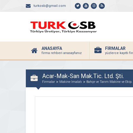
turkosb@gmail.com
ANASAYFA
FİRMALAR
firma rehberi anasayfanız
yüzlerce kayıtlı f
Acar-Mak-San Mak.Tic. Ltd. Şti.
Firmalar
Makine İmalatı
Bahçe ve Tarım Makine ve Ekip.