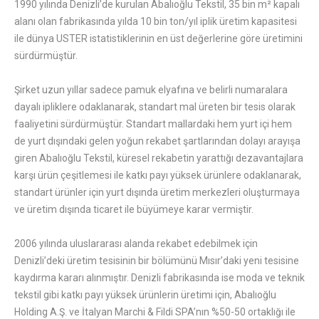
1990 yılında Denizli’de kurulan Abalıoğlu Tekstil, 35 bin m² kapalı
alanı olan fabrikasında yılda 10 bin ton/yıl iplik üretim kapasitesi
ile dünya USTER istatistiklerinin en üst değerlerine göre üretimini
sürdürmüştür.
Şirket uzun yıllar sadece pamuk elyafına ve belirli numaralara
dayalı ipliklere odaklanarak, standart mal üreten bir tesis olarak
faaliyetini sürdürmüştür. Standart mallardaki hem yurt içi hem
de yurt dışındaki gelen yoğun rekabet şartlarından dolayı arayışa
giren Abalıoğlu Tekstil, küresel rekabetin yarattığı dezavantajlara
karşı ürün çeşitlemesi ile katkı payı yüksek ürünlere odaklanarak,
standart ürünler için yurt dışında üretim merkezleri oluşturmaya
ve üretim dışında ticaret ile büyümeye karar vermiştir.
2006 yılında uluslararası alanda rekabet edebilmek için
Denizli’deki üretim tesisinin bir bölümünü Mısır’daki yeni tesisine
kaydırma kararı alınmıştır. Denizli fabrikasında ise moda ve teknik
tekstil gibi katkı payı yüksek ürünlerin üretimi için, Abalıoğlu
Holding A.Ş. ve İtalyan Marchi & Fildi SPA’nın %50-50 ortaklığı ile