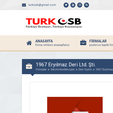
turkosb@gmail.com
ANASAYFA
FİRMALAR
firma rehberi anasayfanız
yüzlerce kayıtlı f
1967 Eryılmaz Deri Ltd. Şti.
Firmalar
Tekstil-Konfeksiyon
Deri Giyim
1967 Eryılmaz 