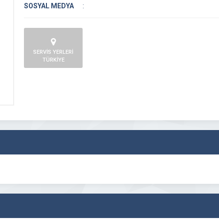
SOSYAL MEDYA
:
SERVİS YERLERİ
TÜRKİYE