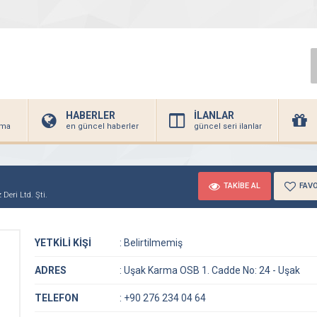
HABERLER
İLANLAR
irma
en güncel haberler
güncel seri ilanlar
TAKİBE AL
FAVO
Deri Ltd. Şti.
YETKİLİ KİŞİ
:
Belirtilmemiş
ADRES
:
Uşak Karma OSB 1. Cadde No: 24 - Uşak
TELEFON
:
+90 276 234 04 64